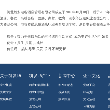
河北雄安电谷酒店管理有限公司成立于2016年10月18日，后于201
酒店、餐饮、高端会所、团膳、商贸、教育、洗衣等泛服务业管理公司，
力资源公司、电谷赛诺思威酒店职业教育培训学校、易县电谷度假酒店等7
愿景：致力于健康乐活的可持续性生活方式 成为美好生活的引领者
使命：共生 共赢 共成长
价值观：诚实 尊重 关爱 乐活 不断更新
关于凯发k8
凯发k8产业
新闻中心
企业文化
企业概况
凯发k8能源科技
凯发k8动态
党建工会
资质荣誉
凯发k8源盛
视频新闻
社会责任
发展历程
酒管公司
媒体报道
文化活动
直管公司
环境贡献