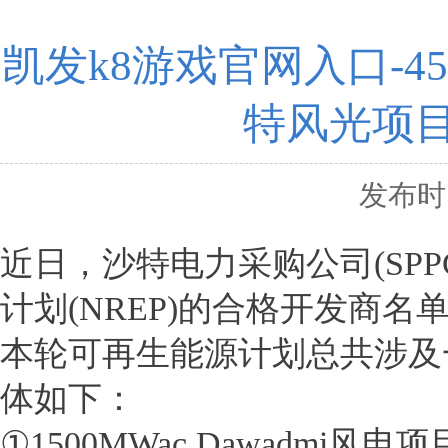
凯发k8游戏官网入口-4
特风光项
发布时间
近日，沙特电力采购公司(SP
计划(NREP)的合格开发商名
本轮可再生能源计划总共涉及
体如下：
①1500MWac Dawadmi