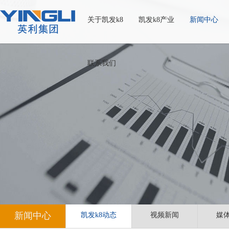
关于凯发k8
凯发k8产业
新闻中心
联系我们
新闻中心
凯发k8动态
视频新闻
媒